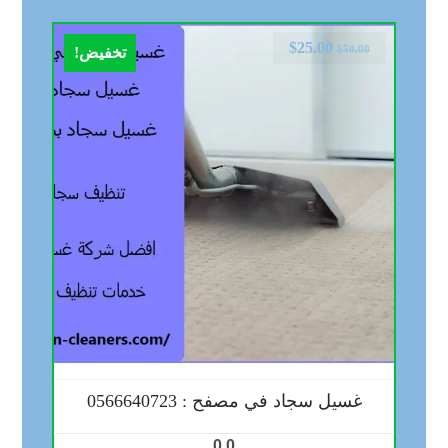
$
25.00
$
50.00
تخفيض!
غسيل سجاد في مصفح : 0566640723
0.0