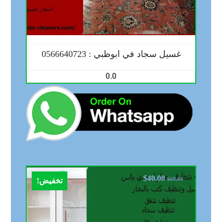
غسيل سجاد في ابوظبي : 0566640723
0.0
$
40.00
$
80.00
تخفيض!