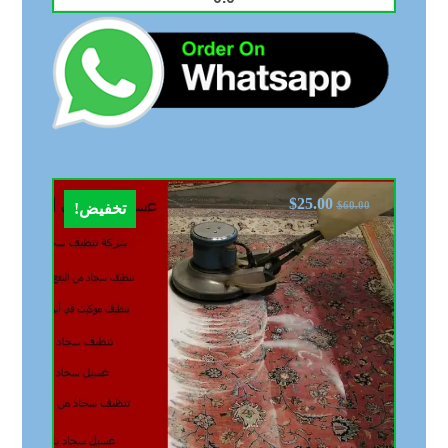
$
25.00
$
60.00
تخفيض!