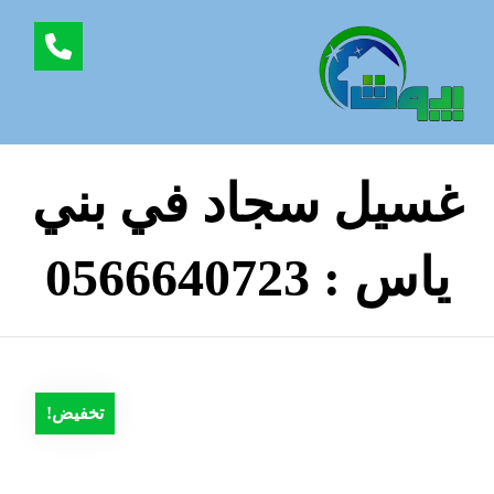
غسيل سجاد في بني
ياس : 0566640723
تخفيض!