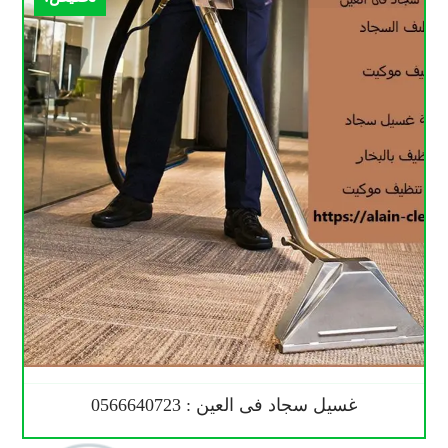
غسيل سجاد فى العين : 0566640723