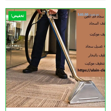
$
40.00
$
100.00
تخفيض!