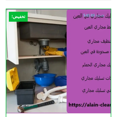
$
40.00
$
80.00
تخفيض!