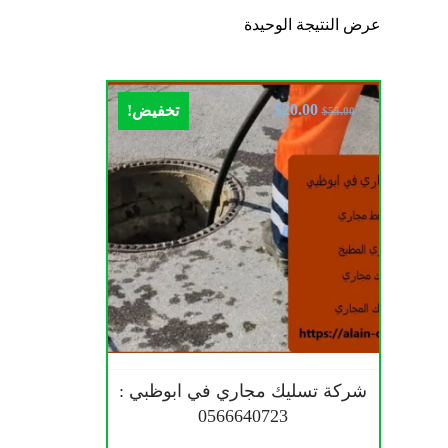
عرض النتيجة الوحيدة
$
20.00
تخفيض!
$
55.00
شركة تسليك مجاري في ابوظبي :
0566640723