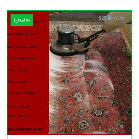
$
25.00
$
60.00
تخفيض!