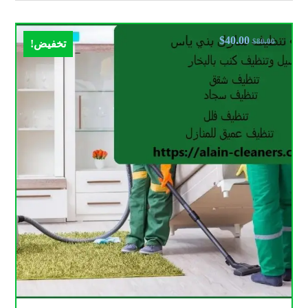
$
40.00
$
80.00
تخفيض!