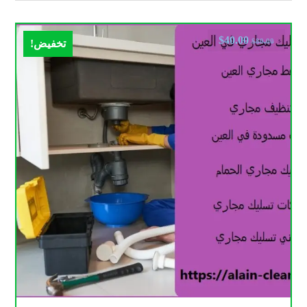
$
40.00
$
80.00
تخفيض!