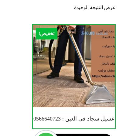
عرض النتيجة الوحيدة
$
40.00
تخفيض!
$
100.00
غسيل سجاد فى العين : 0566640723