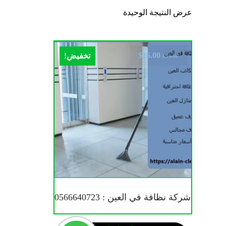
عرض النتيجة الوحيدة
$
15.00
تخفيض!
$
35.00
شركة نظافة في العين : 0566640723