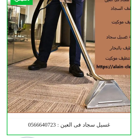
غسيل سجاد فى العين : 0566640723