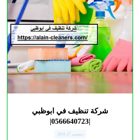
شركة تنظيف في ابوظبي
|0566640723|
ديسمبر 27, 2024