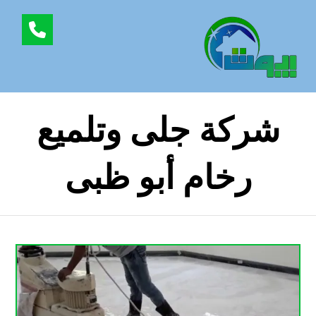
شركة جلى وتلميع
رخام أبو ظبى