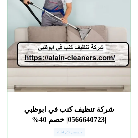
شركة تنظيف كنب في ابوظبي
|0566640723| خصم 40%
ديسمبر 28, 2024