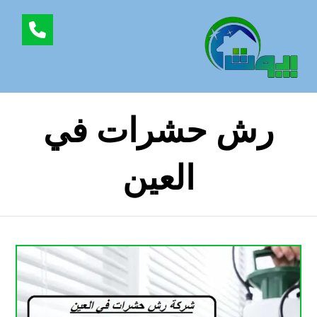
رش حشرات في
العين