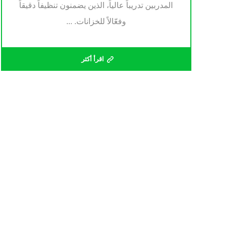
المدربين تدريباً عالياً، الذين يضمنون تنظيفاً دقيقاً
وفعّالاً للخزانات. ...
اقرأ أكثر