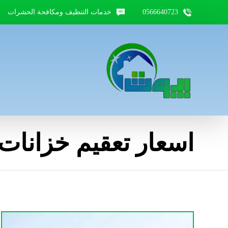
0566640723
خدمات التنظيف ومكافحة الحشرات
اسعار تعقيم خزانات